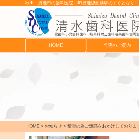
秋田・男鹿市の歯科医院 - JR男鹿線船越駅のすぐとなり
一般歯科 小児歯科 歯科口腔外科 矯正歯科 審美歯科 歯周
HOME
当院のご案内
HOME
お知らせ
積雪の為ご迷惑をおかけしておりま