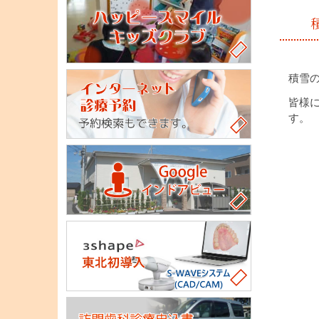
積雪
皆様
す。