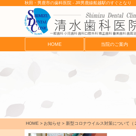
秋田・男鹿市の歯科医院 - JR男鹿線船越駅のすぐとなり
一般歯科 小児歯科 歯科口腔外科 矯正歯科 審美歯科 歯周
HOME
当院のご案内
HOME
お知らせ
新型コロナウイルス対策について（