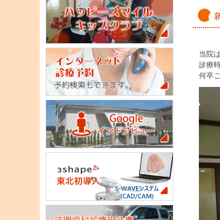
当院は
診療
何卒