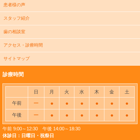
患者様の声
スタッフ紹介
歯の相談室
アクセス・診療時間
サイトマップ
診療時間
日
月
火
水
木
金
土
午前
ー
●
●
●
●
●
●
午後
ー
●
●
●
●
●
●
午前 9:00～12:30 午後 14:00～18:30
休診日：日曜日・祝祭日