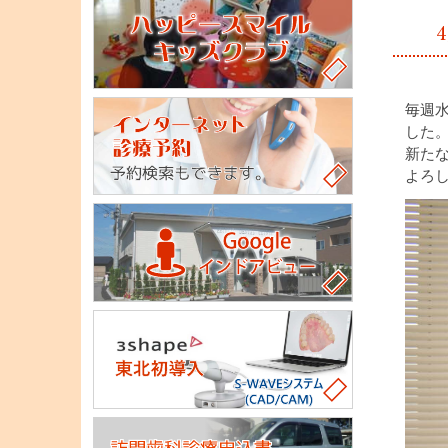
毎週
した
新た
よろ