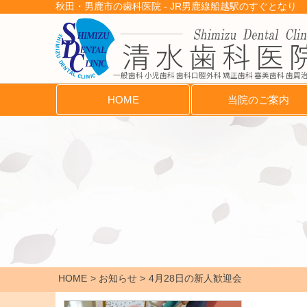
秋田・男鹿市の歯科医院 - JR男鹿線船越駅のすぐとなり
一般歯科 小児歯科 歯科口腔外科 矯正歯科 審美歯科 歯周
HOME
当院のご案内
HOME
お知らせ
4月28日の新人歓迎会