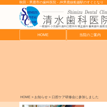
秋田・男鹿市の歯科医院 - JR男鹿線船越駅のすぐとなり
一般歯科 小児歯科 歯科口腔外科 矯正歯科 審美歯科 歯周
HOME
当院のご案内
HOME
お知らせ
口腔ケア研修会に参加しました