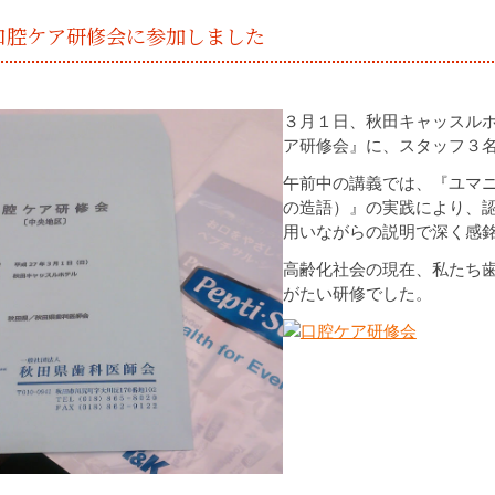
口腔ケア研修会に参加しました
３月１日、秋田キャッスル
ア研修会』に、スタッフ３
午前中の講義では、『ユマ
の造語）』の実践により、
用いながらの説明で深く感
高齢化社会の現在、私たち
がたい研修でした。