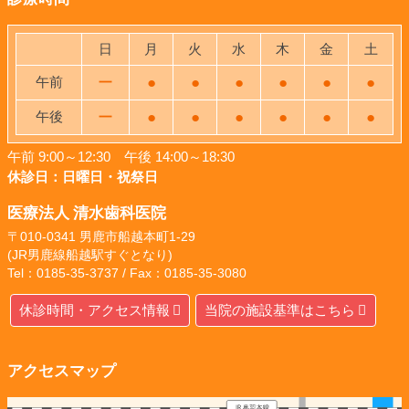
日
月
火
水
木
金
土
午前
ー
●
●
●
●
●
●
午後
ー
●
●
●
●
●
●
午前 9:00～12:30 午後 14:00～18:30
休診日：日曜日・祝祭日
医療法人 清水歯科医院
〒010-0341 男鹿市船越本町1-29
(JR男鹿線船越駅すぐとなり)
Tel：0185-35-3737 / Fax：0185-35-3080
休診時間・アクセス情報
当院の施設基準はこちら
アクセスマップ