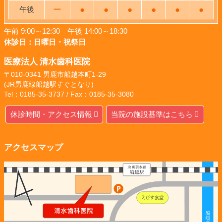
午後
ー
●
●
●
●
●
●
午前 9:00～12:30 午後 14:00～18:30
休診日：日曜日・祝祭日
医療法人 清水歯科医院
〒010-0341 男鹿市船越本町1-29
(JR男鹿線船越駅すぐとなり)
Tel：0185-35-3737 / Fax：0185-35-3080
休診時間・アクセス情報
当院の施設基準はこちら
アクセスマップ