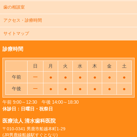
歯の相談室
アクセス・診療時間
サイトマップ
診療時間
日
月
火
水
木
金
土
午前
ー
●
●
●
●
●
●
午後
ー
●
●
●
●
●
●
午前 9:00～12:30 午後 14:00～18:30
休診日：日曜日・祝祭日
医療法人 清水歯科医院
〒010-0341 男鹿市船越本町1-29
(JR男鹿線船越駅すぐとなり)