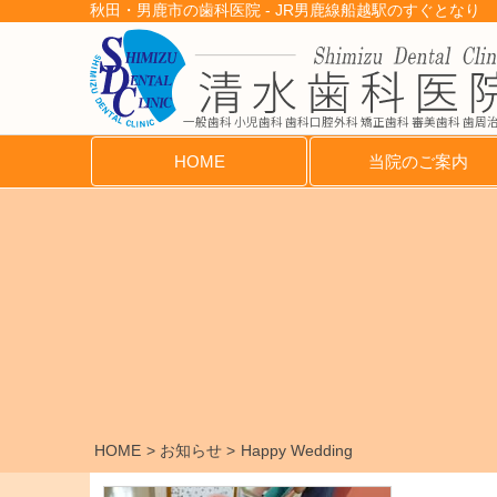
秋田・男鹿市の歯科医院 - JR男鹿線船越駅のすぐとなり
一般歯科 小児歯科 歯科口腔外科 矯正歯科 審美歯科 歯周
HOME
当院のご案内
HOME
お知らせ
Happy Wedding