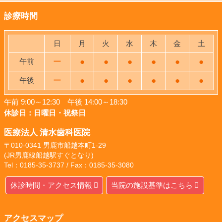
診療時間
日
月
火
水
木
金
土
午前
ー
●
●
●
●
●
●
午後
ー
●
●
●
●
●
●
午前 9:00～12:30 午後 14:00～18:30
休診日：日曜日・祝祭日
医療法人 清水歯科医院
〒010-0341 男鹿市船越本町1-29
(JR男鹿線船越駅すぐとなり)
Tel：0185-35-3737 / Fax：0185-35-3080
休診時間・アクセス情報
当院の施設基準はこちら
アクセスマップ